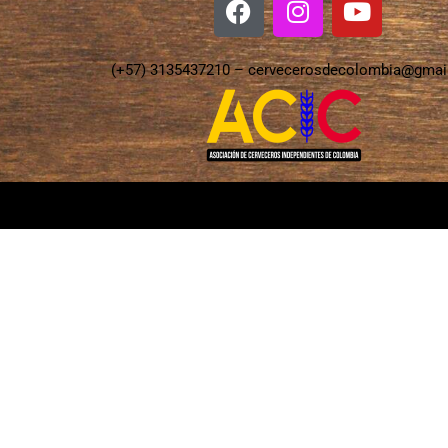
(+57) 3135437210 –
cervecerosdecolombia@gmai