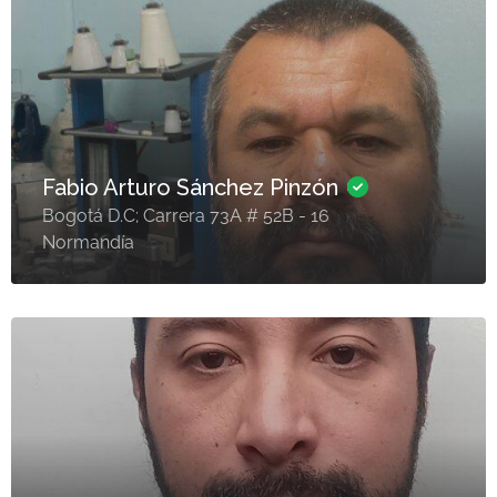
Fabio Arturo Sánchez Pinzón
Bogotá D.C; Carrera 73A # 52B - 16
Normandía