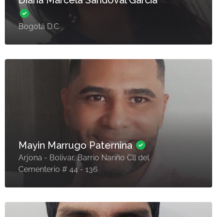
Diana Marcela Sandoval Garcia
Bogotá D.C
Mayin Marrugo Paternina
Arjona - Bolivar, Barrio Nariño Cll del
Cementerio # 44 - 136