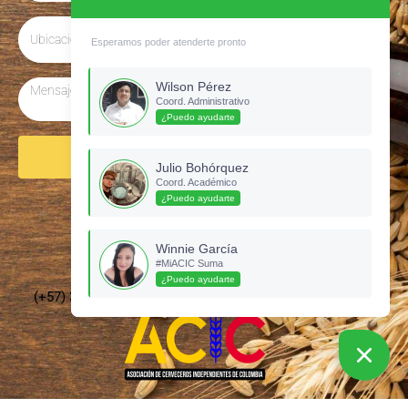
Esperamos poder atenderte pronto
Wilson Pérez
Coord. Administrativo
¿Puedo ayudarte
Enviar
Julio Bohórquez
Coord. Académico
¿Puedo ayudarte
Síguenos en Instagram
Winnie García
#MiACIC Suma
¿Puedo ayudarte
(+57) 3135437210 –
cervecerosdecolombia@gmail.com