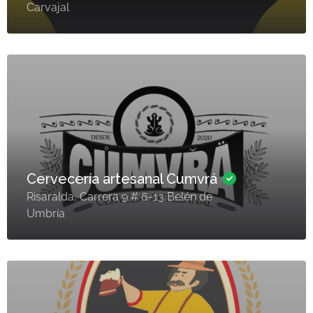
Carvajal
Cervecería artesanal Cumvrá
Risaralda, Carrera 9 # 6-13 Belén de
Umbría