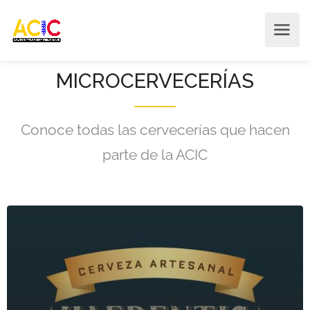
MICROCERVECERÍAS
Conoce todas las cervecerías que hacen
parte de la ACIC