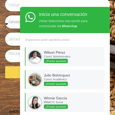
Inicia una conversación
¡Hola! Selecciona una opción para
comunicarte via
WhatsApp
Esperamos poder atenderte pronto
Wilson Pérez
Coord. Administrativo
¿Puedo ayudarte
Enviar
Julio Bohórquez
Coord. Académico
¿Puedo ayudarte
Síguenos en Instagram
Winnie García
#MiACIC Suma
¿Puedo ayudarte
(+57) 3135437210 –
cervecerosdecolombia@gmail.com