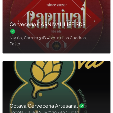
Cervecería CARNIVAL LIFE SDS
Nariño, Carrera 31B # 20-01 Las Cuadras,
Pasto
Octava Cervecería Artesanal
Bogotá, Calle 8 SUR # 39 - 59 Ciudad