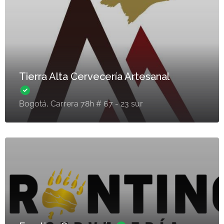
Tierra Alta Cervecería Artesanal
Bogotá, Carrera 78h # 67 - 23 sur