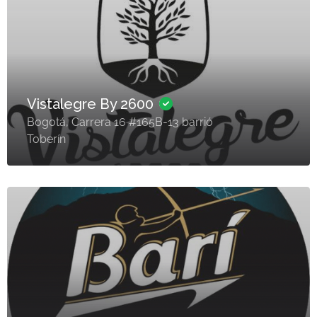
Vistalegre By 2600
Bogotá, Carrera 16 #165B-13 barrió
Toberín