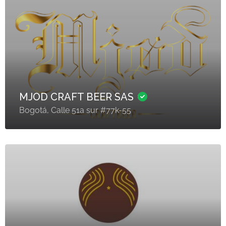
MJOD CRAFT BEER SAS
Bogotá, Calle 51a sur #77k-55