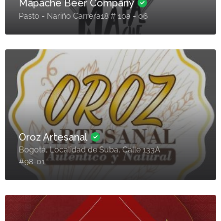
Mapache Beer Company
Pasto - Nariño Carrera18 # 10a - 06
Oroz Artesanal
Bogotá, Localidad de Suba, Calle 133A
#98-01