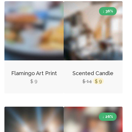
↓ 36%
Flamingo Art Print
Scented Candle
9
14
9
$
$
$
↓ 26%