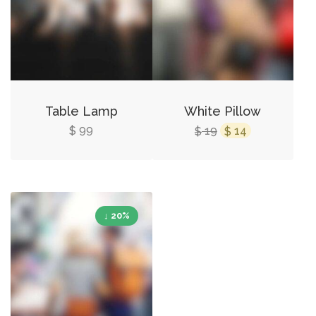
Table Lamp
White Pillow
99
19
14
$
$
$
↓ 20%