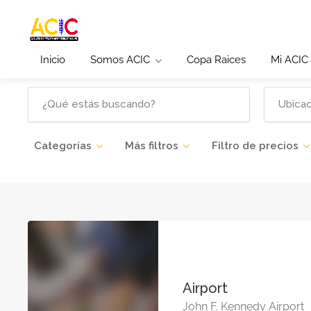
Inicio
Somos ACIC
Copa Raices
Mi ACIC
Categorías
Más filtros
Filtro de precios
Airport
John F. Kennedy Airport