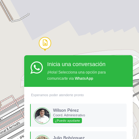
Inicia una conversación
¡Hola! Selecciona una opción para
comunicarte via
WhatsApp
Esperamos poder atenderte pronto
Celular
Wilson Pérez
Coord. Administrativo
¿Puedo ayudarte
Julio Bohórquez