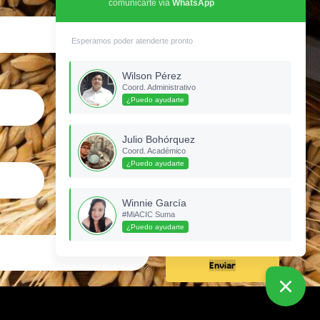
comunicarte via
WhatsApp
Esperamos poder atenderte pronto
Celular
Wilson Pérez
Coord. Administrativo
¿Puedo ayudarte
Julio Bohórquez
Ubicación
Coord. Académico
¿Puedo ayudarte
Winnie García
#MiACIC Suma
¿Puedo ayudarte
Enviar