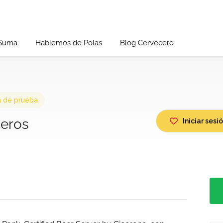
 Suma
Hablemos de Polas
Blog Cervecero
a de prueba
ñeros
Iniciar ses