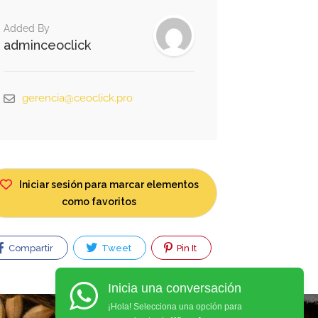
Added By
adminceoclick
gerencia@ceoclick.pro
Iniciar sesión para marcar elementos
como favoritos
Compartir
Tweet
Pin It
Inicia una conversación
¡Hola! Selecciona una opción para