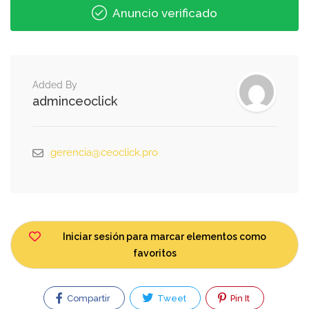
Anuncio verificado
Added By
adminceoclick
gerencia@ceoclick.pro
Iniciar sesión para marcar elementos como
favoritos
Compartir
Tweet
Pin It