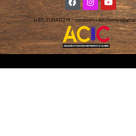
(+57) 3135437210 –
cervecerosdecolombia@gmai