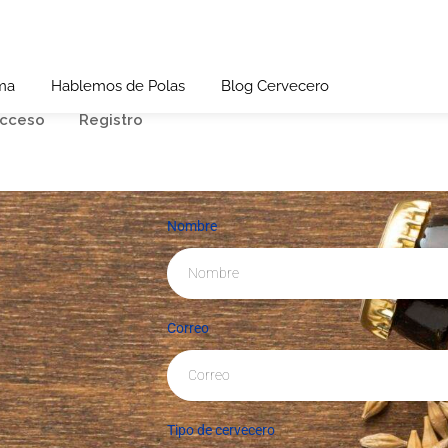
ma
Hablemos de Polas
Blog Cervecero
cceso
Registro
Nombre
Correo
Tipo de cervecero