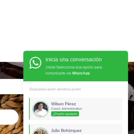
Inicia una conversación
¡Hola! Selecciona una opción para
comunicarte via
WhatsApp
Esperamos poder atenderte pronto
Celular
Wilson Pérez
Coord. Administrativo
¿Puedo ayudarte
Julio Bohórquez
Ubicación