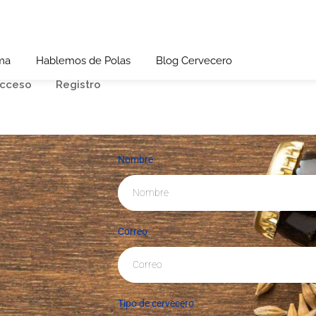
ma
Hablemos de Polas
Blog Cervecero
cceso
Registro
Nombre
Correo
Tipo de cervecero