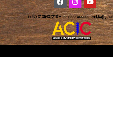
(+57) 3135437210 –
cervecerosdecolombia@gmai