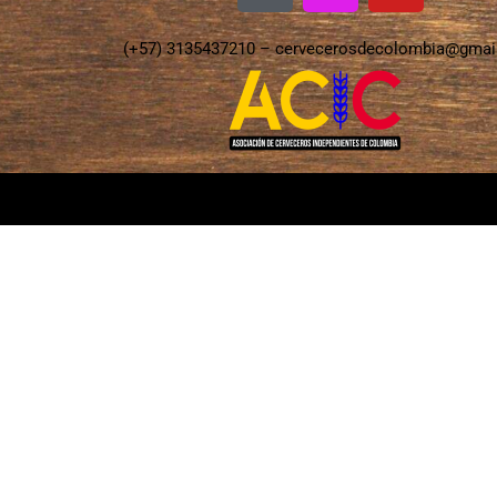
(+57) 3135437210 –
cervecerosdecolombia@gmai