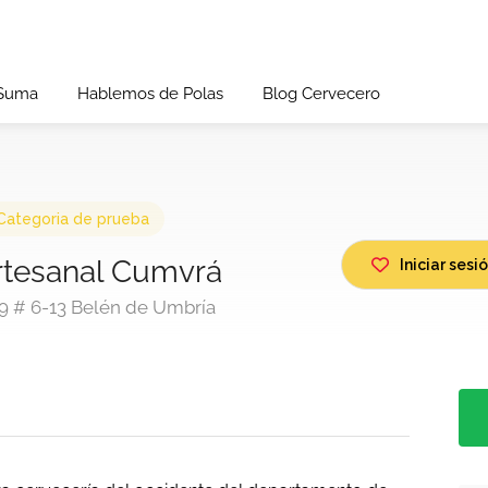
 Suma
Hablemos de Polas
Blog Cervecero
Categoria de prueba
rtesanal Cumvrá
Iniciar ses
 9 # 6-13 Belén de Umbría