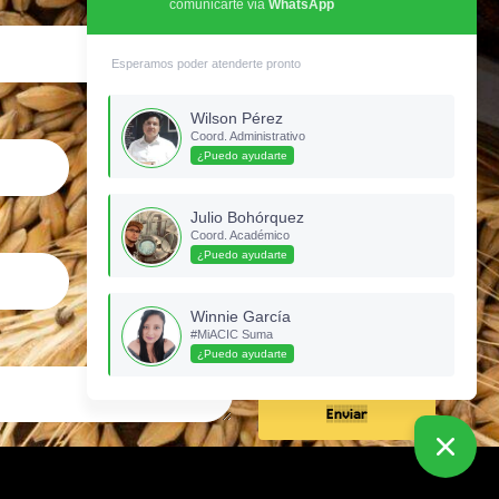
comunicarte via
WhatsApp
Esperamos poder atenderte pronto
Celular
Wilson Pérez
Coord. Administrativo
¿Puedo ayudarte
Julio Bohórquez
Ubicación
Coord. Académico
¿Puedo ayudarte
Winnie García
#MiACIC Suma
¿Puedo ayudarte
Enviar