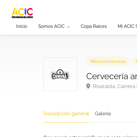
Inicio
Somos ACIC
Copa Raices
Mi ACIC
Microcervecerías
Cervecería a
Risaralda, Carrera
Descripción general
Galería