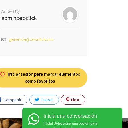
Added By
adminceoclick
gerencia@ceoclick.pro
Iniciar sesión para marcar elementos
como favoritos
Compartir
Tweet
Pin It
Inicia una conversación
¡Hola! Selecciona una opción para