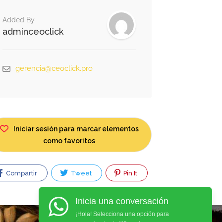
Added By
adminceoclick
gerencia@ceoclick.pro
Iniciar sesión para marcar elementos
como favoritos
Compartir
Tweet
Pin It
Inicia una conversación
¡Hola! Selecciona una opción para