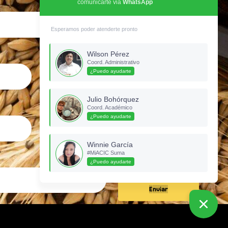
comunicarte via
WhatsApp
Esperamos poder atenderte pronto
Celular
Wilson Pérez
Coord. Administrativo
¿Puedo ayudarte
Julio Bohórquez
Ubicación
Coord. Académico
¿Puedo ayudarte
Winnie García
#MiACIC Suma
¿Puedo ayudarte
Enviar