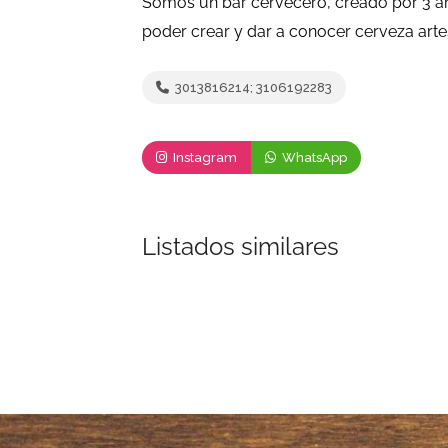
Somos un bar cervecero, creado por 3 am
poder crear y dar a conocer cerveza arte
3013816214; 3106192283
Instagram
WhatsApp
Listados similares