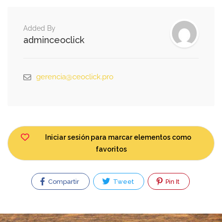
Added By
adminceoclick
gerencia@ceoclick.pro
Iniciar sesión para marcar elementos como
favoritos
Compartir
Tweet
Pin It