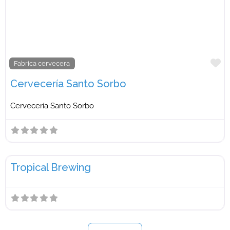
F
Fabrica cervecera
Cervecería Santo Sorbo
Cervecería Santo Sorbo
F
Fabrica cervecera
Tropical Brewing