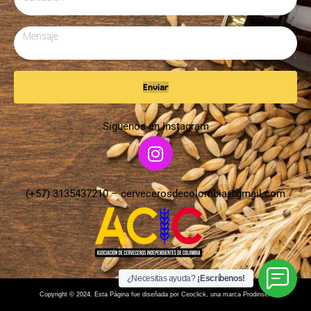
Enviar
Síguenos en Instagram
(+57) 3135437210 –
cervecerosdecolombia@gmail.com
¿Necesitas ayuda?
¡Escríbenos!
Copyright © 2024. Esta Página fue diseñada por Ceoclick, una marca Prodinser.