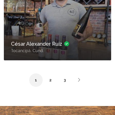
César Alexander Ruiz
Tocancipá, Cund.
1
2
3