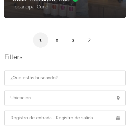
Tocancipá, Cund.
1
2
3
Filters