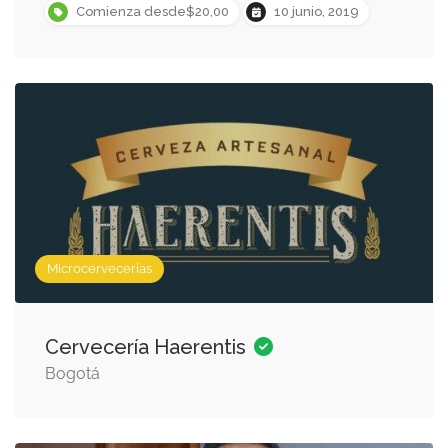
Comienza desde$20,00
10 junio, 2019
Microcervecerías
Cervecería Haerentis
Bogotá