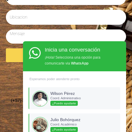
Inicia una conversación
Enviar
¡Hola! Selecciona una opción para
comunicarte via
WhatsApp
Síguenos en Instagram
Esperamos poder atenderte pronto
Wilson Pérez
Coord. Administrativo
(+57) 3135437210 –
cervecerosdecolombia@gmail.com
¿Puedo ayudarte
Julio Bohórquez
Coord. Académico
¿Puedo ayudarte