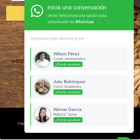
Inicia una conversación
Enviar
¡Hola! Selecciona una opción para
comunicarte via
WhatsApp
Síguenos en Instagram
Esperamos poder atenderte pronto
Wilson Pérez
Coord. Administrativo
(+57) 3135437210 –
cervecerosdecolombia@gmail.com
¿Puedo ayudarte
Julio Bohórquez
Coord. Académico
¿Puedo ayudarte
Winnie García
#MiACIC Suma
¿Puedo ayudarte
Copyright © 2024. Esta Página fue diseñada por Ceoclick, una marca Prodinser.