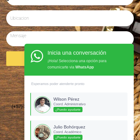
Inicia una conversación
Enviar
¡Hola! Selecciona una opción para
comunicarte via
WhatsApp
Síguenos en Instagram
Esperamos poder atenderte pronto
Wilson Pérez
Coord. Administrativo
(+57) 3135437210 –
cervecerosdecolombia@gmail.com
¿Puedo ayudarte
Julio Bohórquez
Coord. Académico
¿Puedo ayudarte