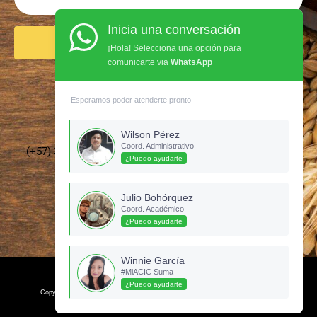
Inicia una conversación
Enviar
¡Hola! Selecciona una opción para
comunicarte via
WhatsApp
Síguenos en Instagram
Esperamos poder atenderte pronto
Wilson Pérez
Coord. Administrativo
(+57) 3135437210 –
cervecerosdecolombia@gmail.com
¿Puedo ayudarte
Julio Bohórquez
Coord. Académico
¿Puedo ayudarte
Winnie García
#MiACIC Suma
¿Puedo ayudarte
Copyright © 2024. Esta Página fue diseñada por Ceoclick, una marca Prodinser.