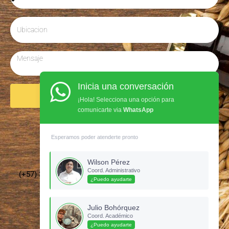
Inicia una conversación
Enviar
¡Hola! Selecciona una opción para
comunicarte via
WhatsApp
Síguenos en Instagram
Esperamos poder atenderte pronto
Wilson Pérez
Coord. Administrativo
(+57) 3135437210 –
cervecerosdecolombia@gmail.com
¿Puedo ayudarte
Julio Bohórquez
Coord. Académico
¿Puedo ayudarte