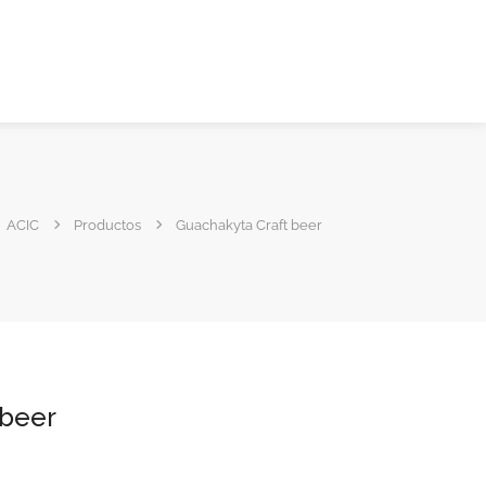
ACIC
Productos
Guachakyta Craft beer
 beer