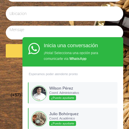
Inicia una conversación
Enviar
¡Hola! Selecciona una opción para
comunicarte via
WhatsApp
Síguenos en Instagram
Esperamos poder atenderte pronto
Wilson Pérez
Coord. Administrativo
(+57) 3135437210 –
cervecerosdecolombia@gmail.com
¿Puedo ayudarte
Julio Bohórquez
Coord. Académico
¿Puedo ayudarte