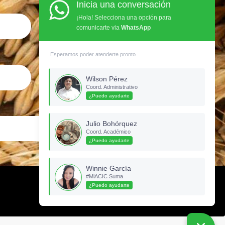
Celular
Inicia una conversación
¡Hola! Selecciona una opción para
comunicarte via
WhatsApp
Ubicación
Esperamos poder atenderte pronto
Wilson Pérez
Coord. Administrativo
¿Puedo ayudarte
Julio Bohórquez
Coord. Académico
Enviar
¿Puedo ayudarte
Winnie García
#MiACIC Suma
¿Puedo ayudarte