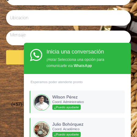
Inicia una conversación
Enviar
¡Hola! Selecciona una opción para
comunicarte via
WhatsApp
Síguenos en Instagram
Esperamos poder atenderte pronto
Wilson Pérez
Coord. Administrativo
(+57) 3135437210 –
cervecerosdecolombia@gmail.com
¿Puedo ayudarte
Julio Bohórquez
Coord. Académico
¿Puedo ayudarte