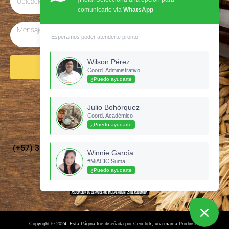
comunicarte via
WhatsApp
Esperamos poder atenderte pronto
Wilson Pérez
Enviar
Coord. Administrativo
¿Puedo ayudarte
Síguenos en Instagram
Julio Bohórquez
Coord. Académico
¿Puedo ayudarte
(+57) 3135437210 –
cervecerosdecolombia@gmail.com
Winnie García
#MiACIC Suma
¿Puedo ayudarte
Copyright © 2024. Esta Página fue diseñada por Ceoclick, una marca Prodinser.